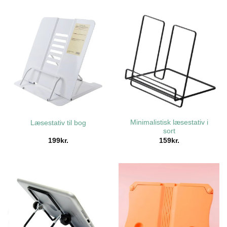
Minimalistisk læsestativ i
Læsestativ til bog
sort
199
kr.
159
kr.