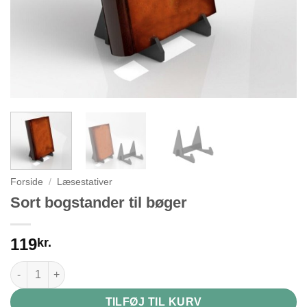
Forside
/
Læsestativer
Sort bogstander til bøger
119
kr.
Sort bogstander til bøger antal
TILFØJ TIL KURV