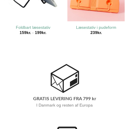
Foldbart læsestativ
Læsestativ i pudeform
159
kr.
-
199
kr.
239
kr.
GRATIS LEVERING FRA 799 kr
I Danmark og resten af Europa