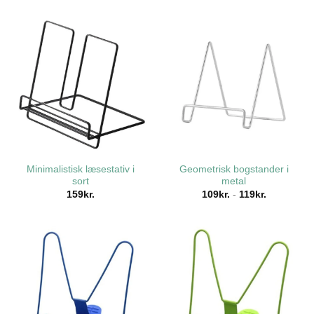
Minimalistisk læsestativ i
Geometrisk bogstander i
sort
metal
159
kr.
109
kr.
-
119
kr.