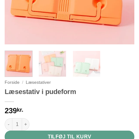
Forside
/
Læsestativer
Læsestativ i pudeform
239
kr.
Læsestativ i pudeform antal
TILFØJ TIL KURV