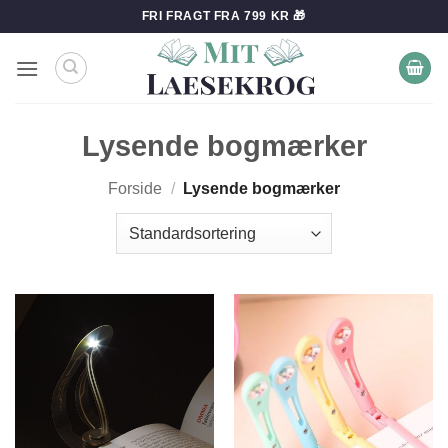
Fortsæt
FRI FRAGT FRA 799 KR 🎁
til
indhold
Lysende bogmærker
Forside
/
Lysende bogmærker