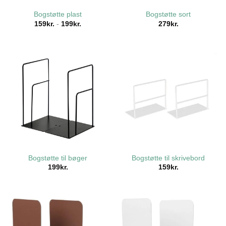
Bogstøtte plast
Bogstøtte sort
159
kr.
-
199
kr.
279
kr.
Bogstøtte til bøger
Bogstøtte til skrivebord
199
kr.
159
kr.