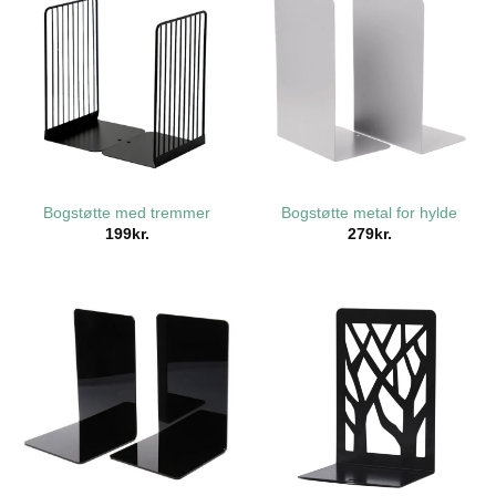
Bogstøtte med tremmer
Bogstøtte metal for hylde
199
kr.
279
kr.