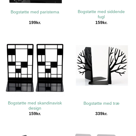
Bogstøtte med siddende
Bogstøtte med paristema
fugl
199
kr.
159
kr.
Bogstøtte med skandinavisk
Bogstøtte med træ
design
159
kr.
339
kr.