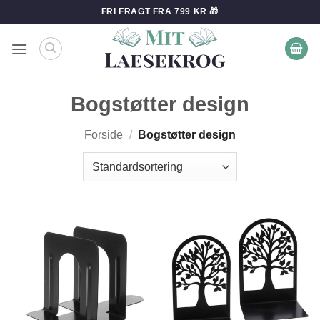
Fortsæt
FRI FRAGT FRA 799 KR 🎁
til
indhold
Bogstøtter design
Forside
/
Bogstøtter design