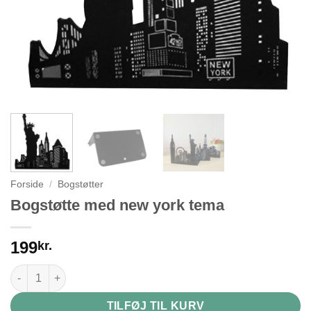
Forside
/
Bogstøtter
Bogstøtte med new york tema
199
kr.
Bogstøtte med new york tema antal
TILFØJ TIL KURV