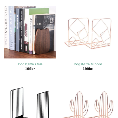
Bogstøtte i træ
Bogstøtte til bord
199
kr.
199
kr.