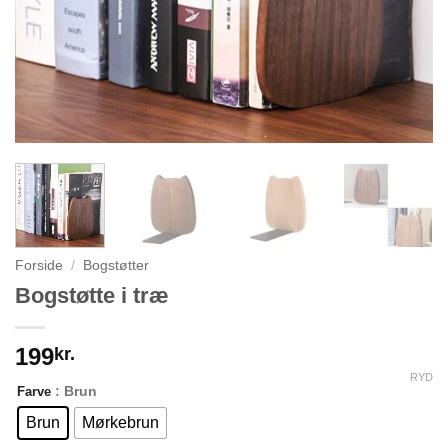
Forside
/
Bogstøtter
Bogstøtte i træ
199
kr.
RYD
: Brun
Farve
Brun
Mørkebrun