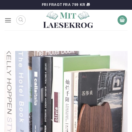
Fortsæt
FRI FRAGT FRA 799 KR 🎁
til
indhold