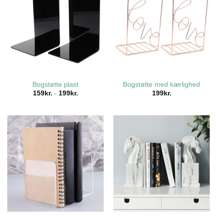
Bogstøtte plast
Bogstøtte med kærlighed
159
kr.
-
199
kr.
199
kr.