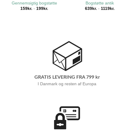
Gennemsigtig bogstøtte
Bogstøtte antik
159
kr.
-
199
kr.
639
kr.
-
1119
kr.
GRATIS LEVERING FRA 799 kr
I Danmark og resten af Europa