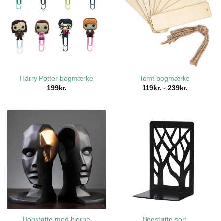
Harry Potter bogmærke
Tomt bogmærke
199
kr.
119
kr.
-
239
kr.
Bogstøtte med hjerne
Bogstøtte sort