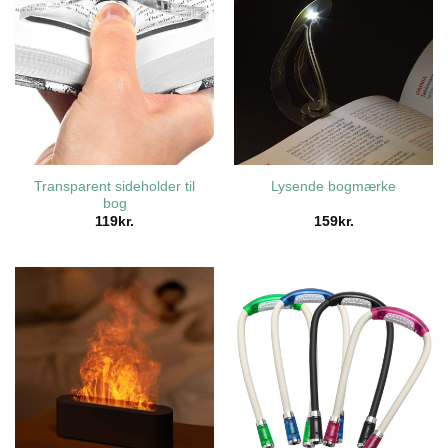
Transparent sideholder til
Lysende bogmærke
bog
119
kr.
159
kr.