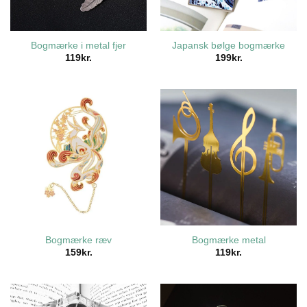
Bogmærke i metal fjer
Japansk bølge bogmærke
119
kr.
199
kr.
Bogmærke ræv
Bogmærke metal
159
kr.
119
kr.