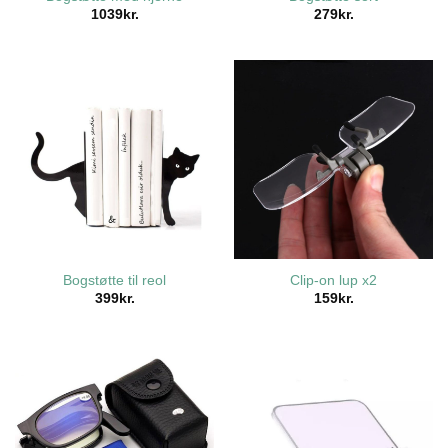
1039
kr.
279
kr.
Bogstøtte til reol
Clip-on lup x2
399
kr.
159
kr.