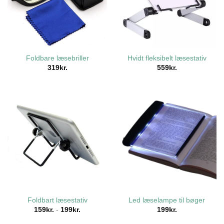
Foldbare læsebriller
Hvidt fleksibelt læsestativ
319
kr.
559
kr.
Foldbart læsestativ
Led læselampe til bøger
159
kr.
-
199
kr.
199
kr.