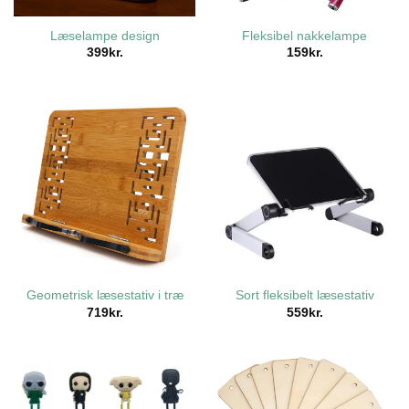
Læselampe design
Fleksibel nakkelampe
399
kr.
159
kr.
Geometrisk læsestativ i træ
Sort fleksibelt læsestativ
719
kr.
559
kr.