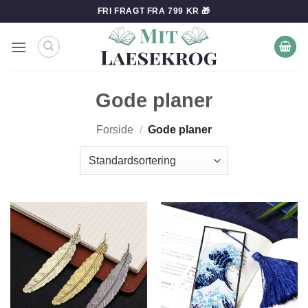
Fortsæt
FRI FRAGT FRA 799 KR 🎁
til
indhold
Gode planer
Forside
/
Gode planer