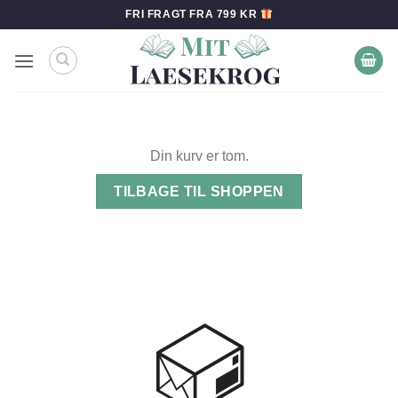
Fortsæt
FRI FRAGT FRA 799 KR
til
indhold
Din kurv er tom.
TILBAGE TIL SHOPPEN