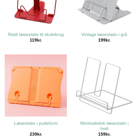
Rødt læsestativ til skolebrug
Vintage læsestativ i grå
119
kr.
199
kr.
Minimalistisk læsestativ i
Læsestativ i pudeform
hvid
239
kr.
159
kr.