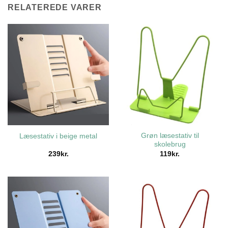
RELATEREDE VARER
Grøn læsestativ til
Læsestativ i beige metal
skolebrug
239
kr.
119
kr.