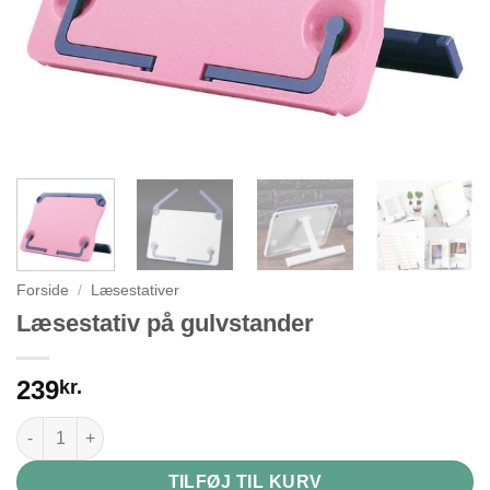
Forside
/
Læsestativer
Læsestativ på gulvstander
239
kr.
Læsestativ på gulvstander antal
TILFØJ TIL KURV