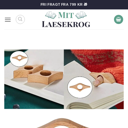
Fortsæt
FRI FRAGT FRA 799 KR 🎁
til
indhold