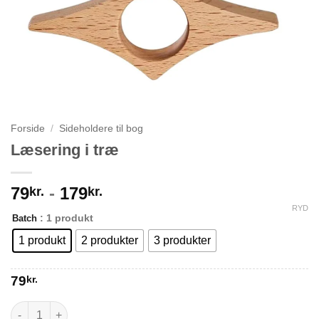
Forside
/
Sideholdere til bog
Læsering i træ
79
-
179
kr.
kr.
RYD
: 1 produkt
Batch
1 produkt
2 produkter
3 produkter
79
kr.
Læsering i træ antal