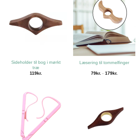
Sideholder til bog i mørkt
Læsering til tommelfinger
træ
119
kr.
79
kr.
-
179
kr.