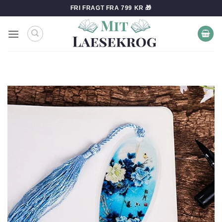
Fortsæt
FRI FRAGT FRA 799 KR 🎁
til
indhold