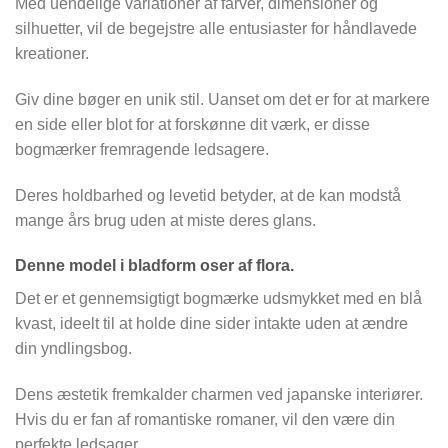
Med uendelige variationer af farver, dimensioner og
silhuetter, vil de begejstre alle entusiaster for håndlavede
kreationer.
Giv dine bøger en unik stil. Uanset om det er for at markere
en side eller blot for at forskønne dit værk, er disse
bogmærker fremragende ledsagere.
Deres holdbarhed og levetid betyder, at de kan modstå
mange års brug uden at miste deres glans.
Denne model i bladform oser af flora.
Det er et gennemsigtigt bogmærke udsmykket med en blå
kvast, ideelt til at holde dine sider intakte uden at ændre
din yndlingsbog.
Dens æstetik fremkalder charmen ved japanske interiører.
Hvis du er fan af romantiske romaner, vil den være din
perfekte ledsager.