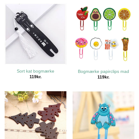
Sort kat bogmærke
Bogmærke papirclips mad
119
kr.
119
kr.