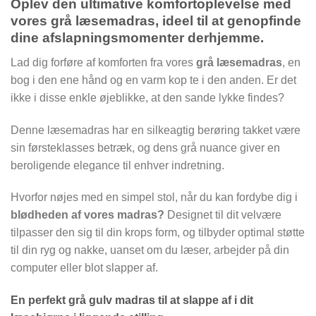
Oplev den ultimative komfortoplevelse med
vores grå læsemadras, ideel til at genopfinde
dine afslapningsmomenter derhjemme.
Lad dig forføre af komforten fra vores
grå læsemadras
, en
bog i den ene hånd og en varm kop te i den anden. Er det
ikke i disse enkle øjeblikke, at den sande lykke findes?
Denne læsemadras har en silkeagtig berøring takket være
sin førsteklasses betræk, og dens grå nuance giver en
beroligende elegance til enhver indretning.
Hvorfor nøjes med en simpel stol, når du kan fordybe dig i
blødheden af vores madras?
Designet til dit velvære
tilpasser den sig til din krops form, og tilbyder optimal støtte
til din ryg og nakke, uanset om du læser, arbejder på din
computer eller blot slapper af.
En perfekt grå gulv madras til at slappe af i dit