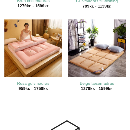
Brun læsemadras
Gulvmadras til læsning
1279
kr.
-
1599
kr.
789
kr.
-
1139
kr.
Beige læsemadras
Rosa gulvmadras
1279
kr.
-
1599
kr.
959
kr.
-
1759
kr.