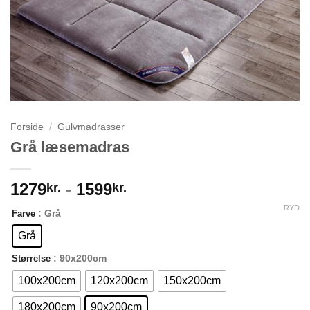
Forside
/
Gulvmadrasser
Grå læsemadras
1279
-
1599
kr.
kr.
RYD
: Grå
Farve
Grå
: 90x200cm
Størrelse
100x200cm
120x200cm
150x200cm
180x200cm
90x200cm