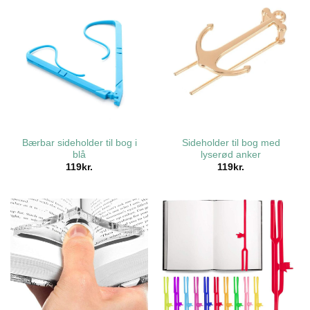
Bærbar sideholder til bog i
Sideholder til bog med
blå
lyserød anker
119
kr.
119
kr.