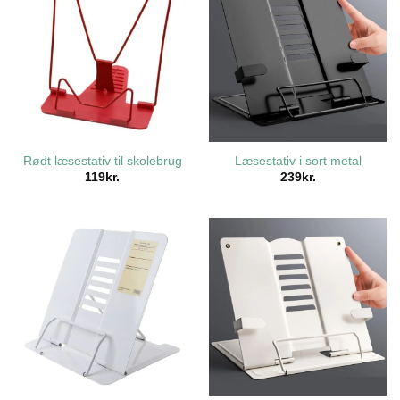
Rødt læsestativ til skolebrug
Læsestativ i sort metal
119
kr.
239
kr.