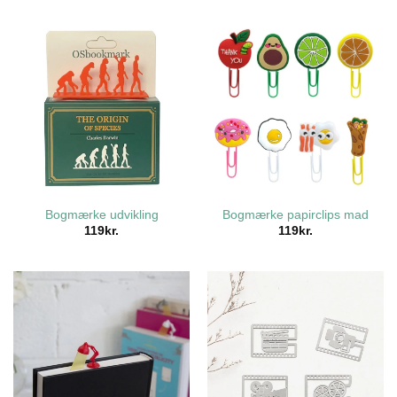
Bogmærke udvikling
Bogmærke papirclips mad
119
kr.
119
kr.