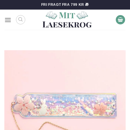
Fortsæt
FRI FRAGT FRA 799 KR 🎁
til
indhold