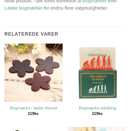
dette produkt. Tjek vores kollektion af
Bogmærker
eller
Læder bogmærker
for endnu flere valgmuligheder.
RELATEREDE VARER
Bogmærke i læder blomst
Bogmærke udvikling
119
kr.
119
kr.