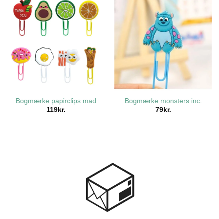
Bogmærke papirclips mad
Bogmærke monsters inc.
119
kr.
79
kr.