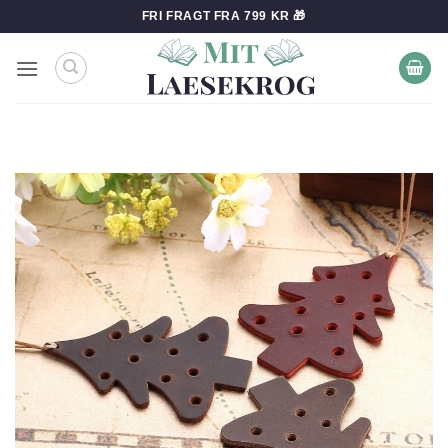
Fortsæt
FRI FRAGT FRA 799 KR 🎁
til
indhold