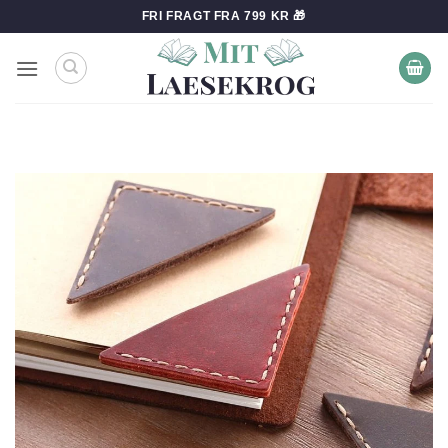
Fortsæt
FRI FRAGT FRA 799 KR 🎁
til
indhold