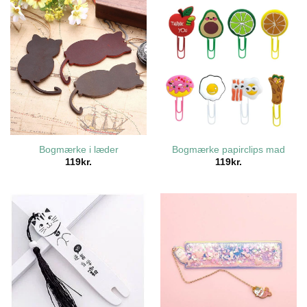
Bogmærke i læder
Bogmærke papirclips mad
119
kr.
119
kr.