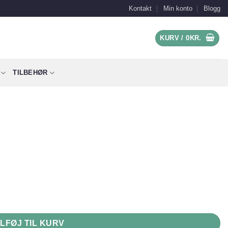
Kontakt
Min konto
Blogg
KURV /
0
KR.
TILBEHØR
ILFØJ TIL KURV