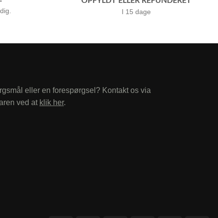
OPFYLDT ELLER REFUNDERET
 dig.
I 15 dage
rgsmål eller en forespørgsel? Kontakt os via
aren ved at
klik her
.