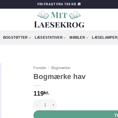
FRI FRAGT FRA 799 KR 🎁
BOGSTØTTER
LÆSESTATIVER
MØBLER
LÆSELAMPER
Forside
/
Bogmærker
Bogmærke hav
119
kr.
Bogmærke hav antal
T