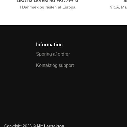
GRATIS LEVERING FRA 799 kr
S
I Danmark og resten af Europa
VISA, Ma
Information
Sporing af ordrer
Kontakt og support
Copyright 2026 ©
Mit Laesekrog