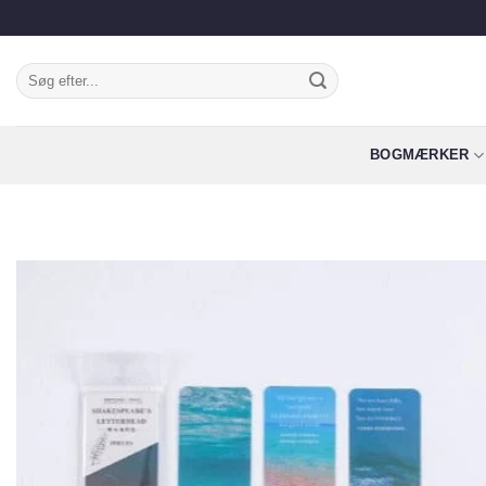
Fortsæt
til
indhold
Søg
efter:
BOGMÆRKER