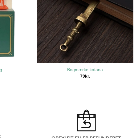
g
Bogmærke katana
79
kr.
E