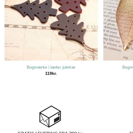
Bogmærke i læder juletræ
Bogmæ
119
kr.