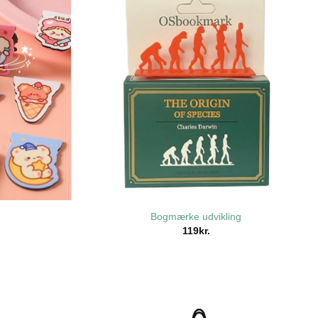
Bogmærke udvikling
119
kr.