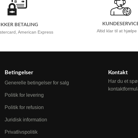
KUNDESERVIC
IKKER BETALING
Altid klar til at hjælpe
stercard, American Express
Betingelser
Kontakt
Har du et spø
Generelle betingelser for salg
kontaktformul
Politik for levering
Politik for refusion
Juridisk information
Privatlivspolitik