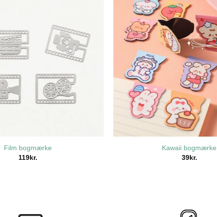
Film bogmærke
Kawaii bogmærke
119
kr.
39
kr.