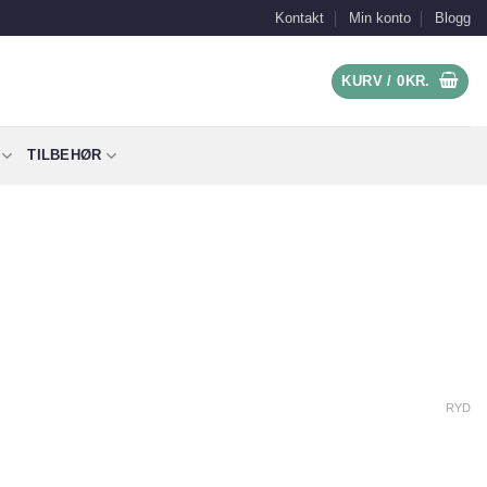
Kontakt
Min konto
Blogg
KURV /
0
KR.
TILBEHØR
RYD