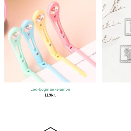
Led-bogmærkelampe
119
kr.