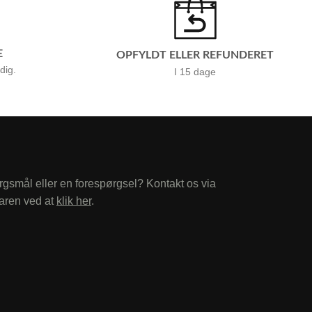
E
OPFYLDT ELLER REFUNDERET
 dig.
I 15 dage
rgsmål eller en forespørgsel? Kontakt os via
aren ved at
klik her
.