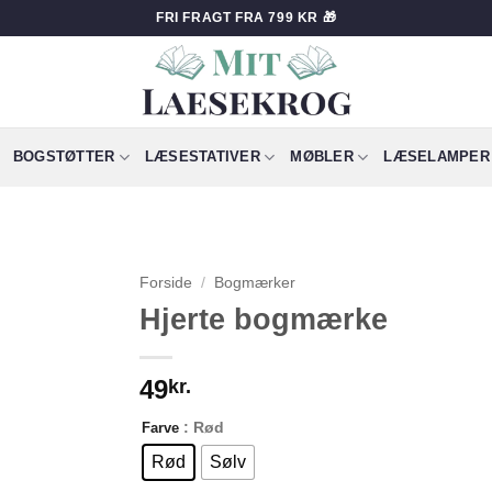
FRI FRAGT FRA 799 KR 🎁
BOGSTØTTER
LÆSESTATIVER
MØBLER
LÆSELAMPER
Forside
/
Bogmærker
Hjerte bogmærke
49
kr.
: Rød
Farve
Rød
Sølv