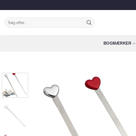
Fortsæt
til
indhold
Søg
efter:
BOGMÆRKER