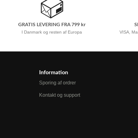
GRATIS LEVERING FRA 799 kr
S
I Danmark og resten af Europa
VISA, Ma
Information
Sporing af ordrer
Kontakt og support