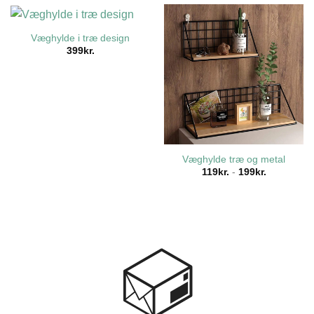
Væghylde i træ design
399
kr.
Væghylde træ og metal
119
kr.
-
199
kr.