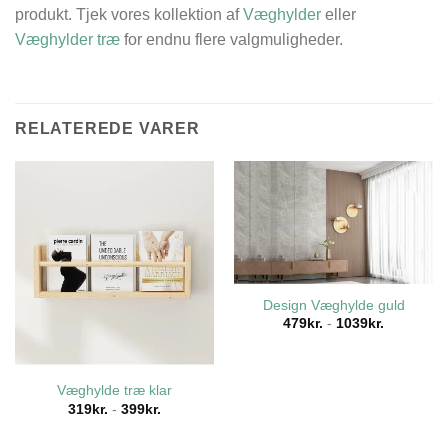
produkt. Tjek vores kollektion af
Væghylder
eller
Væghylder træ
for endnu flere valgmuligheder.
RELATEREDE VARER
Design Væghylde guld
479
kr.
-
1039
kr.
Væghylde træ klar
319
kr.
-
399
kr.