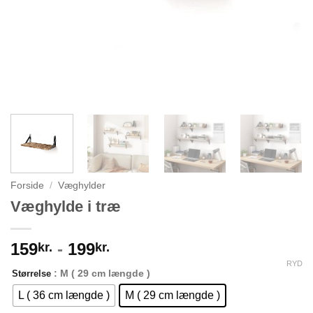
Forside
/
Væghylder
Væghylde i træ
159
-
199
kr.
kr.
RYD
: M ( 29 cm længde )
Størrelse
L ( 36 cm længde )
M ( 29 cm længde )