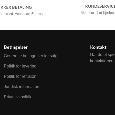
KUNDESERVIC
IKKER BETALING
Altid klar til at hjælpe
stercard, American Express
Betingelser
Kontakt
Har du et spø
Generelle betingelser for salg
kontaktformul
Politik for levering
Politik for refusion
Juridisk information
Privatlivspolitik