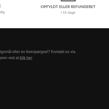
E
OPFYLDT ELLER REFUNDERET
 dig.
I 15 dage
rgsmål eller en forespørgsel? Kontakt os via
aren ved at
klik her
.