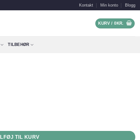
Kontakt
Min konto
Blogg
KURV /
0
KR.
TILBEHØR
ILFØJ TIL KURV