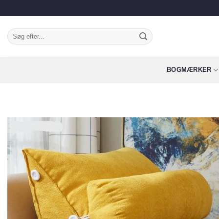
Fortsæt
til
indhold
Søg
efter:
BOGMÆRKER