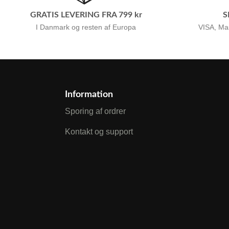
GRATIS LEVERING FRA 799 kr
S
I Danmark og resten af Europa
VISA, Ma
Information
Sporing af ordrer
Kontakt og support