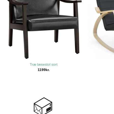
Træ læsestol sort
1199
kr.