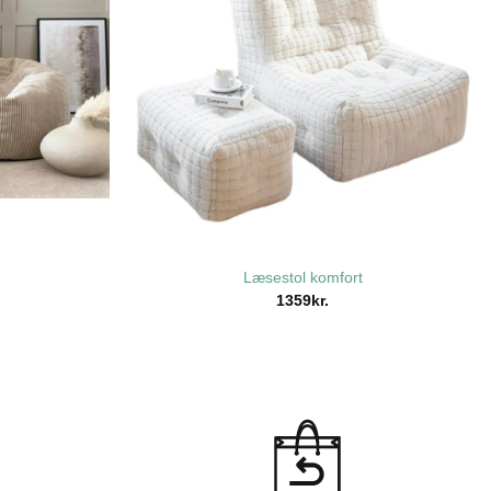
Læsestol komfort
1359
kr.