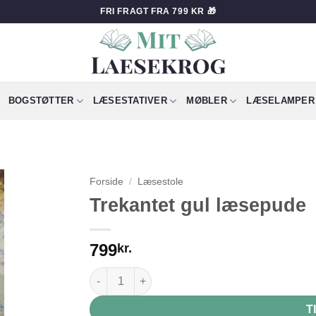
FRI FRAGT FRA 799 KR 🎁
BOGSTØTTER
LÆSESTATIVER
MØBLER
LÆSELAMPER
Forside
/
Læsestole
Trekantet gul læsepude
799
kr.
Trekantet gul læsepude antal
T