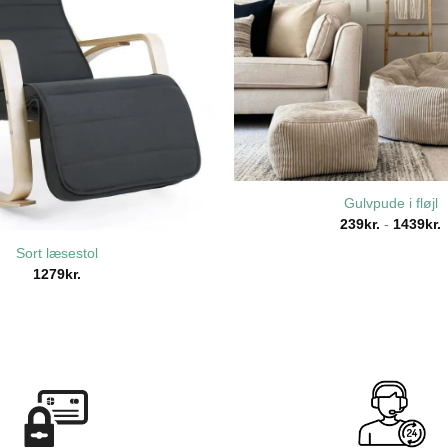
Gulvpude i fløjl
239
kr.
-
1439
kr.
Sort læsestol
1279
kr.