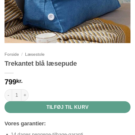
Forside
/
Læsestole
Trekantet blå læsepude
799
kr.
Trekantet blå læsepude antal
TILFØJ TIL KURV
Vores garantier:
14 dages pengene-tilbage-garanti