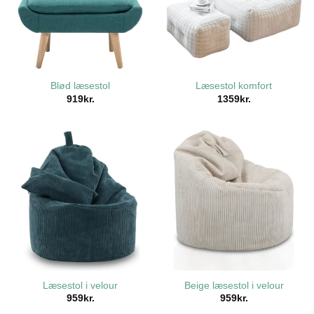
Blød læsestol
Læsestol komfort
919
kr.
1359
kr.
Læsestol i velour
Beige læsestol i velour
959
kr.
959
kr.