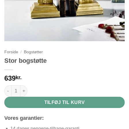
Forside
/
Bogstøtter
Stor bogstøtte
639
kr.
Stor bogstøtte antal
TILFØJ TIL KURV
Vores garantier:
14 dages pengene-tilbage-garanti