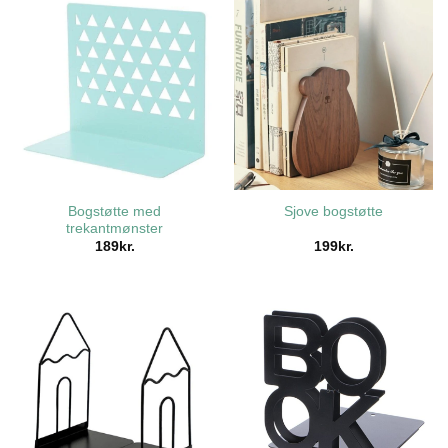
Bogstøtte med
Sjove bogstøtte
trekantmønster
189
kr.
199
kr.