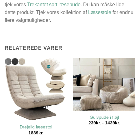
tjek vores
Trekantet sort læsepude
. Du kan måske lide
dette produkt. Tjek vores kollektion af
Læsestole
for endnu
flere valgmuligheder.
RELATEREDE VARER
Gulvpude i fløjl
239
kr.
-
1439
kr.
Drejelig læsestol
1839
kr.