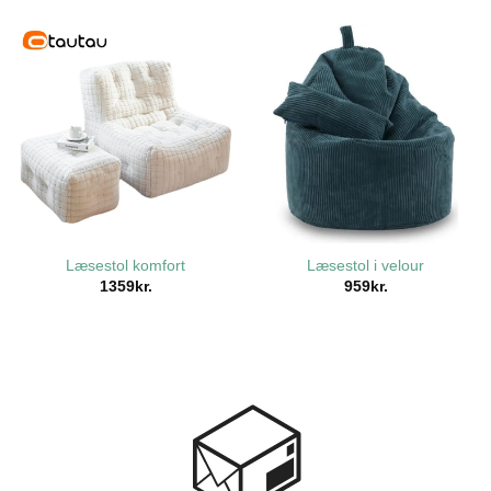
Læsestol komfort
Læsestol i velour
1359
kr.
959
kr.