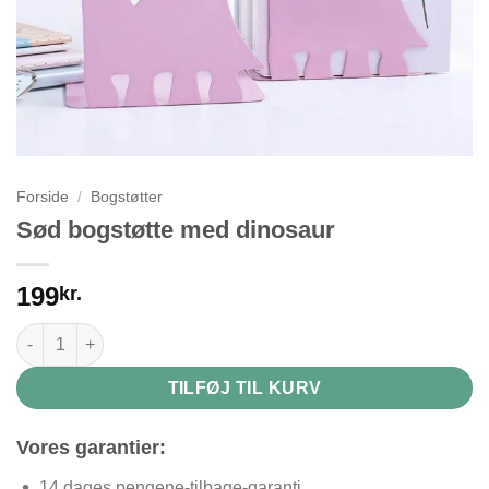
Forside
/
Bogstøtter
Sød bogstøtte med dinosaur
199
kr.
Sød bogstøtte med dinosaur antal
TILFØJ TIL KURV
Vores garantier:
14 dages pengene-tilbage-garanti