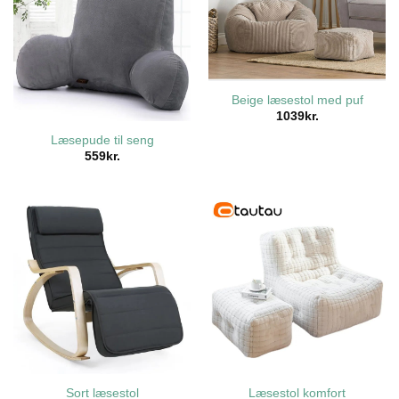
Beige læsestol med puf
1039
kr.
Læsepude til seng
559
kr.
Sort læsestol
Læsestol komfort