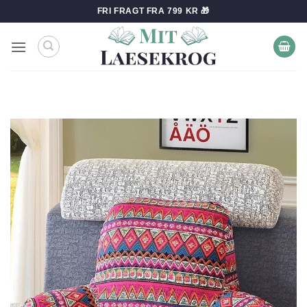
Fortsæt
FRI FRAGT FRA 799 KR 🎁
til
indhold