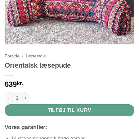
Forside
/
Læsestole
Orientalsk læsepude
639
kr.
Orientalsk læsepude antal
TILFØJ TIL KURV
Vores garantier:
14 dages pengene-tilbage-garanti