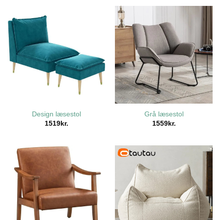
Design læsestol
Grå læsestol
1519
kr.
1559
kr.