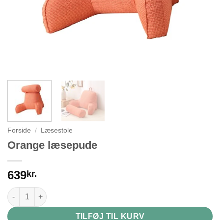
Forside
/
Læsestole
Orange læsepude
639
kr.
Orange læsepude antal
TILFØJ TIL KURV