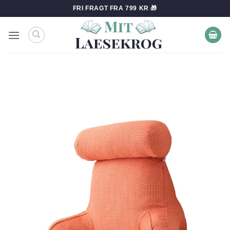
Fortsæt
FRI FRAGT FRA 799 KR 🎁
til
indhold