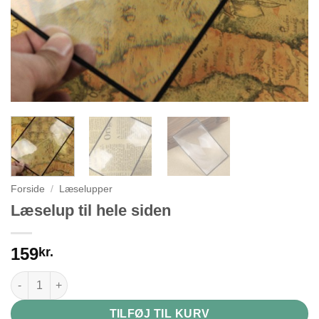
Forside
/
Læselupper
Læselup til hele siden
159
kr.
Læselup til hele siden antal
TILFØJ TIL KURV