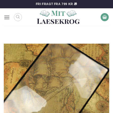
Fortsæt
FRI FRAGT FRA 799 KR 🎁
til
indhold