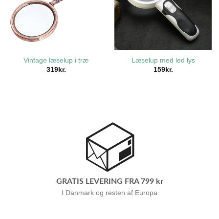
Vintage læselup i træ
Læselup med led lys
319
kr.
159
kr.
GRATIS LEVERING FRA 799 kr
I Danmark og resten af Europa