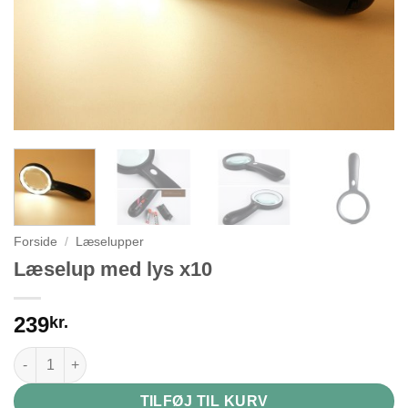
Forside
/
Læselupper
Læselup med lys x10
239
kr.
Læselup med lys x10 antal
TILFØJ TIL KURV