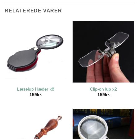
RELATEREDE VARER
Læselup i læder x8
Clip-on lup x2
159
kr.
159
kr.