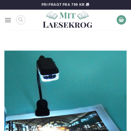
Fortsæt
FRI FRAGT FRA 799 KR 🎁
til
indhold