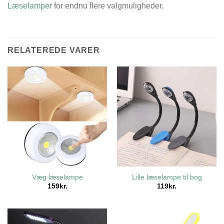
Læselamper
for endnu flere valgmuligheder.
RELATEREDE VARER
Væg læselampe
Lille læselampe til bog
159
kr.
119
kr.