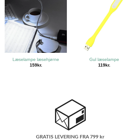
Læselampe læsehjørne
Gul læselampe
159
kr.
119
kr.
GRATIS LEVERING FRA 799 kr