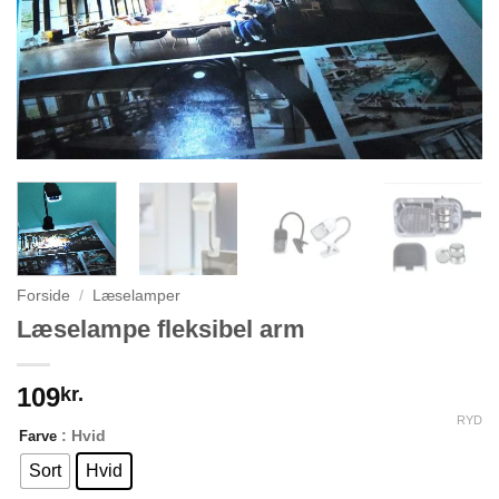
Forside
/
Læselamper
Læselampe fleksibel arm
109
kr.
RYD
: Hvid
Farve
Sort
Hvid