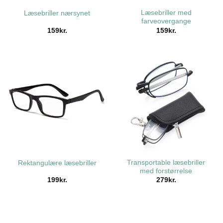
Læsebriller med
Læsebriller nærsynet
farveovergange
159
kr.
159
kr.
Transportable læsebriller
Rektangulære læsebriller
med forstørrelse
199
kr.
279
kr.