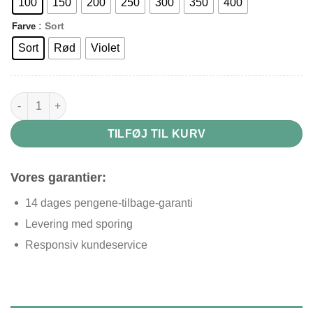
100
150
200
250
300
350
400
: Sort
Farve
Sort
Rød
Violet
Læsebriller med blomster og forstørrelse antal
TILFØJ TIL KURV
Vores garantier:
14 dages pengene-tilbage-garanti
Levering med sporing
Responsiv kundeservice