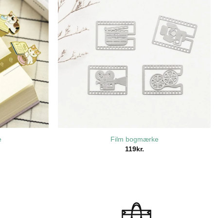
e
Film bogmærke
119
kr.