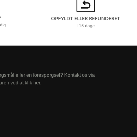
E
OPFYLDT ELLER REFUNDERET
 dig.
I 15 dage
rgsmål eller en forespørgsel? Kontakt os via
aren ved at
klik her
.