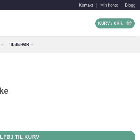
Kontakt
Min konto
Blogg
KURV /
0
KR.
TILBEHØR
ke
ILFØJ TIL KURV