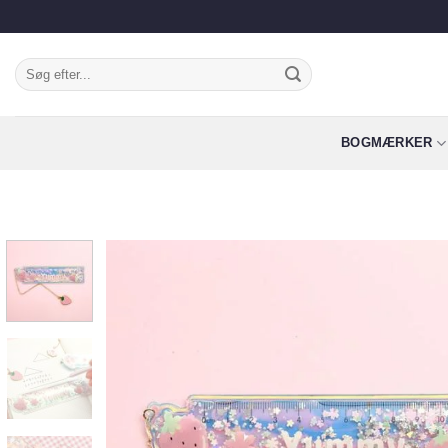
Fortsæt
til
indhold
Søg
efter:
BOGMÆRKER