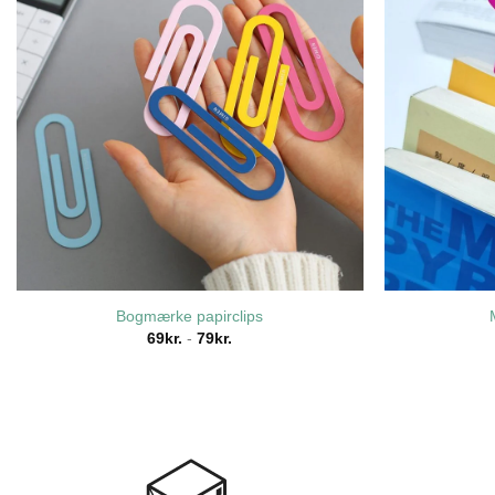
Bogmærke papirclips
69
kr.
-
79
kr.