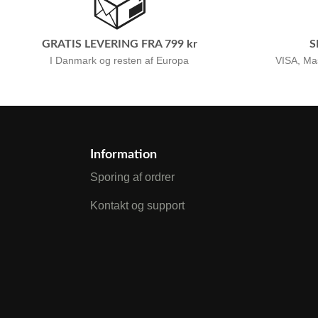
GRATIS LEVERING FRA 799 kr
S
I Danmark og resten af Europa
VISA, Ma
Information
Sporing af ordrer
Kontakt og support