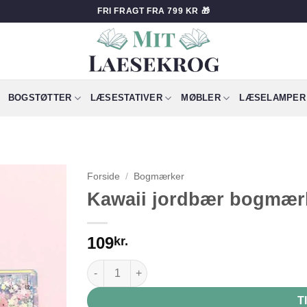
FRI FRAGT FRA 799 KR 🎁
BOGSTØTTER
LÆSESTATIVER
MØBLER
LÆSELAMPER
Forside
/
Bogmærker
Kawaii jordbær bogmær
109
kr.
Kawaii jordbær bogmærke antal
T