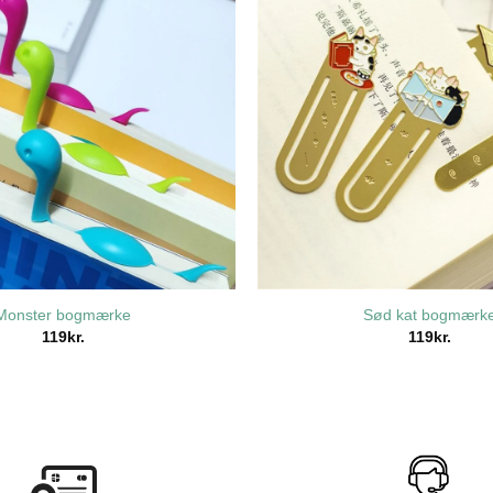
Monster bogmærke
Sød kat bogmærk
119
kr.
119
kr.