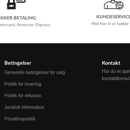
KUNDESERVIC
IKKER BETALING
Altid klar til at hjælpe
stercard, American Express
Betingelser
Kontakt
Har du et spø
Generelle betingelser for salg
kontaktformul
Politik for levering
Politik for refusion
Juridisk information
Privatlivspolitik