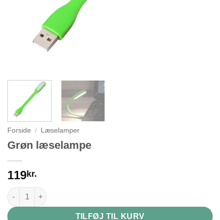
Forside
/
Læselamper
Grøn læselampe
119
kr.
Grøn læselampe antal
TILFØJ TIL KURV