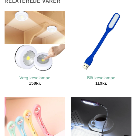
RELATEREDE VARER
Væg læselampe
Blå læselampe
159
kr.
119
kr.