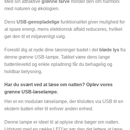
Med sin attraktive
grønne farve
minder den om harmoni
med naturen og økologien.
Dens
USB-genopladelige
funktionalitet giver mulighed for
at spare energi, mens elektronisk affald reduceres, hvilket
gør den til et miljøvenligt valg.
Forestil dig at nyde dine læsninger badet i det
bløde lys
fra
denne grønne USB-lampe. Takket være dens lange
batterilevetid og enkle opladning får du behagelig og
holdbar belysning.
Har du svært ved at læse om natten? Oplev vores
grønne USB-læselampe.
Her er en modulær læselampe, der tilsluttes via USB til en
ekstern batteri eller til enhver anden enhed.
Denne lampe er ideel til at oplyse dine bøger om natten.
Udstyret med en række LED’er gør den det lettere at læse