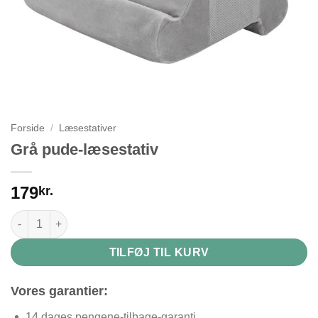
Forside
/
Læsestativer
Grå pude-læsestativ
179
kr.
Grå pude-læsestativ antal
TILFØJ TIL KURV
Vores garantier:
14 dages pengene-tilbage-garanti