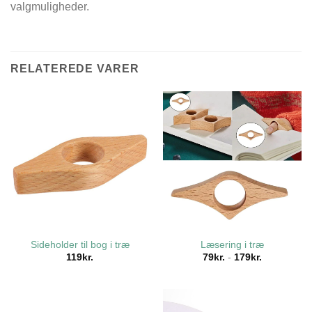
valgmuligheder.
RELATEREDE VARER
Sideholder til bog i træ
Læsering i træ
119
kr.
79
kr.
-
179
kr.