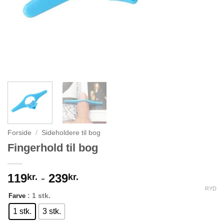
Forside
/
Sideholdere til bog
Fingerhold til bog
119
-
239
kr.
kr.
RYD
: 1 stk.
Farve
1 stk.
3 stk.