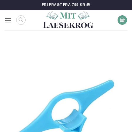
Fortsæt
FRI FRAGT FRA 799 KR 🎁
til
indhold