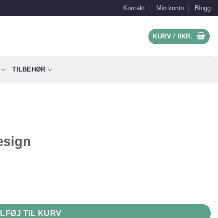
Kontakt
Min konto
Blogg
KURV /
0
KR.
TILBEHØR
esign
ILFØJ TIL KURV