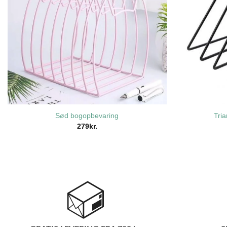
Sød bogopbevaring
Tri
279
kr.