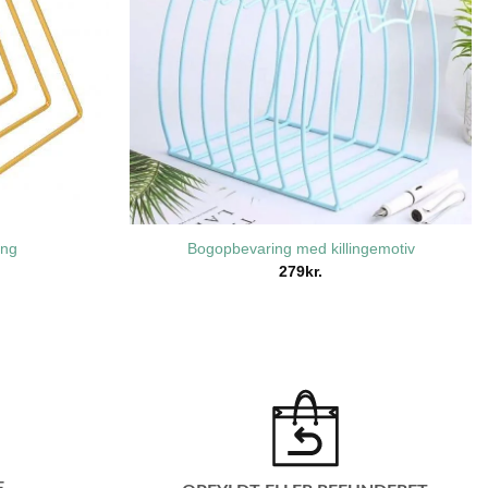
ing
Bogopbevaring med killingemotiv
279
kr.