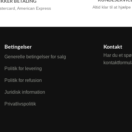
KUNDESERVIC
IKKER BETALING
Altid klar til at hjælpe
stercard, American Express
Betingelser
Kontakt
Har du et spø
Generelle betingelser for salg
kontaktformul
Politik for levering
Politik for refusion
Juridisk information
Privatlivspolitik