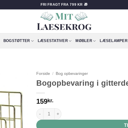
FRI FRAGT FRA 799 KR 🎁
BOGSTØTTER
LÆSESTATIVER
MØBLER
LÆSELAMPER
Forside
/
Bog opbevaringer
Bogopbevaring i gitterd
159
kr.
Bogopbevaring i gitterdesign antal
T