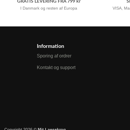
GRATIS LEVERING FRA 799 kr
S
I Danmark og resten af Europa
VISA, Ma
Information
Sporing af ordrer
Kontakt og support
Copyright 2026 ©
Mit Laesekrog