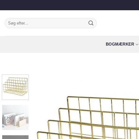
Fortsæt
til
indhold
Søg
efter:
BOGMÆRKER