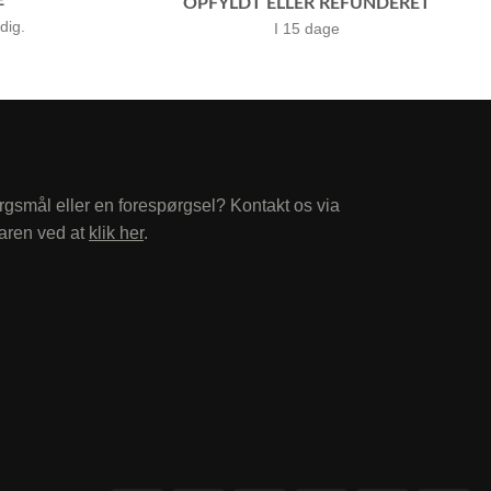
E
OPFYLDT ELLER REFUNDERET
 dig.
I 15 dage
rgsmål eller en forespørgsel? Kontakt os via
aren ved at
klik her
.