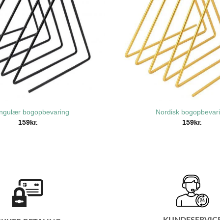
angulær bogopbevaring
Nordisk bogopbevar
159
kr.
159
kr.