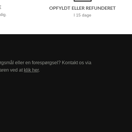
E
OPFYLDT ELLER REFUNDERET
 dig.
I 15 dage
rgsmål eller en forespørgsel? Kontakt os via
aren ved at
klik her
.