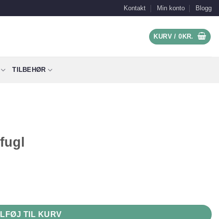
Kontakt
Min konto
Blogg
KURV /
0
KR.
TILBEHØR
fugl
ILFØJ TIL KURV