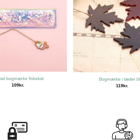
aii bogmærke fiskekat
Bogmærke i læder b
109
kr.
119
kr.