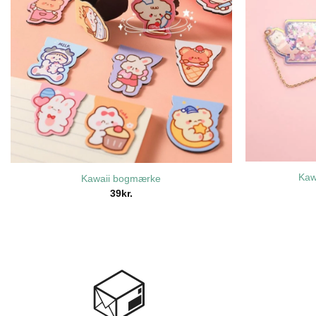
Kaw
Kawaii bogmærke
39
kr.