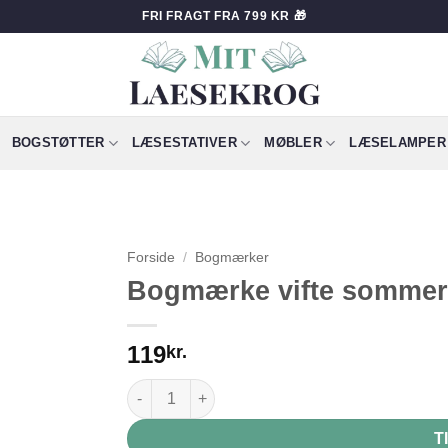
FRI FRAGT FRA 799 KR 🎁
BOGSTØTTER
LÆSESTATIVER
MØBLER
LÆSELAMPER
Forside
/
Bogmærker
Bogmærke vifte sommer
119
kr.
Bogmærke vifte sommerfugl antal
T