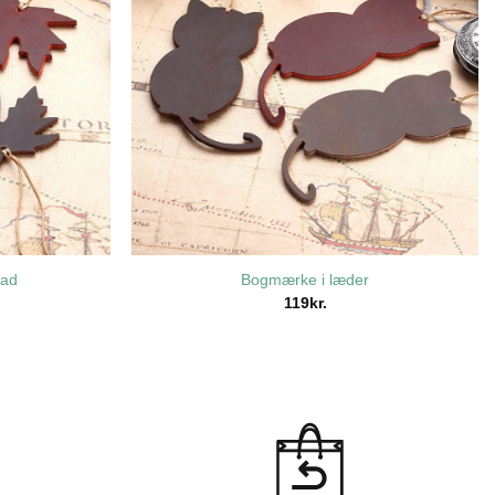
lad
Bogmærke i læder
119
kr.