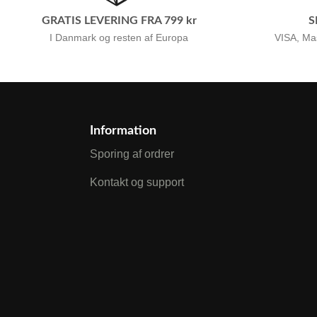
GRATIS LEVERING FRA 799 kr
S
I Danmark og resten af Europa
VISA, Ma
Information
Sporing af ordrer
Kontakt og support