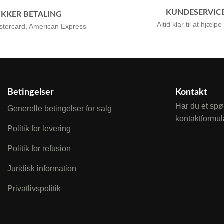
KUNDESERVIC
IKKER BETALING
Altid klar til at hjælpe
stercard, American Express
Betingelser
Kontakt
Har du et spø
Generelle betingelser for salg
kontaktformul
Politik for levering
Politik for refusion
Juridisk information
Privatlivspolitik