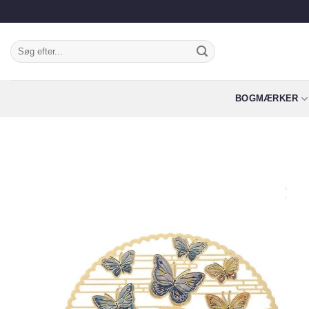
Fortsæt
til
indhold
Søg
efter:
BOGMÆRKER