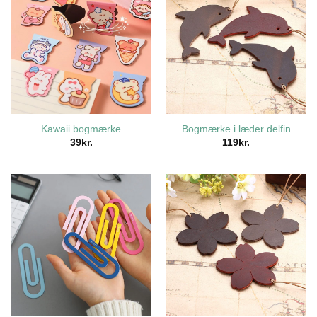
Kawaii bogmærke
Bogmærke i læder delfin
39
kr.
119
kr.