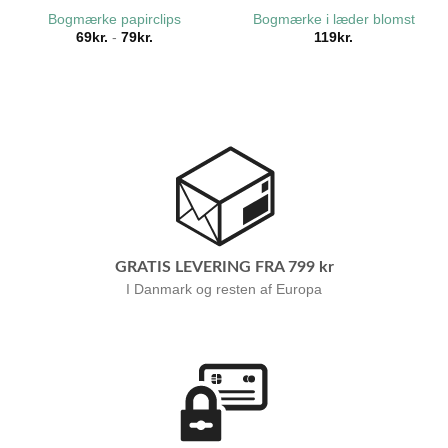
Bogmærke papirclips
Bogmærke i læder blomst
69
kr.
-
79
kr.
119
kr.
GRATIS LEVERING FRA 799 kr
I Danmark og resten af Europa