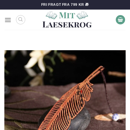
Fortsæt
FRI FRAGT FRA 799 KR 🎁
til
indhold