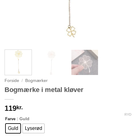
Forside
/
Bogmærker
Bogmærke i metal kløver
119
kr.
RYD
: Guld
Farve
Guld
Lyserød