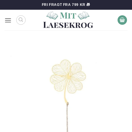
Fortsæt
FRI FRAGT FRA 799 KR 🎁
til
indhold