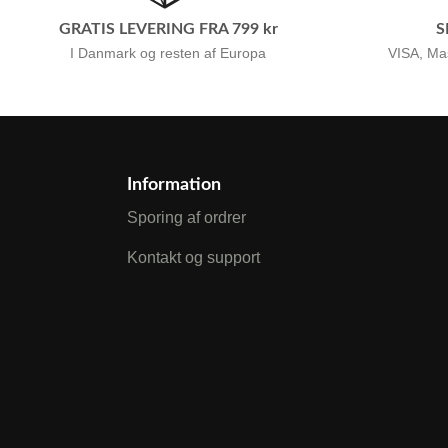
GRATIS LEVERING FRA 799 kr
S
I Danmark og resten af Europa
VISA, Ma
Information
Sporing af ordrer
Kontakt og support