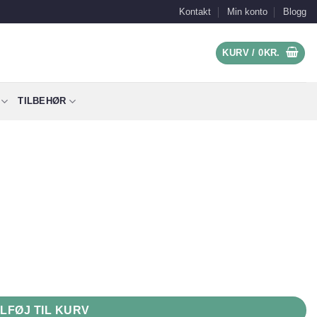
Kontakt
Min konto
Blogg
KURV /
0
KR.
TILBEHØR
ILFØJ TIL KURV