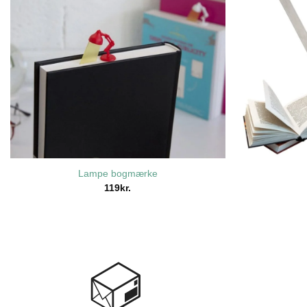
Lampe bogmærke
119
kr.