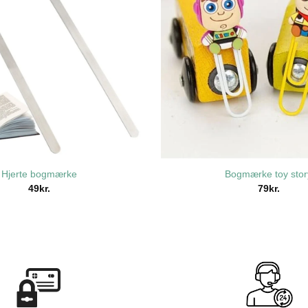
Hjerte bogmærke
Bogmærke toy stor
49
kr.
79
kr.