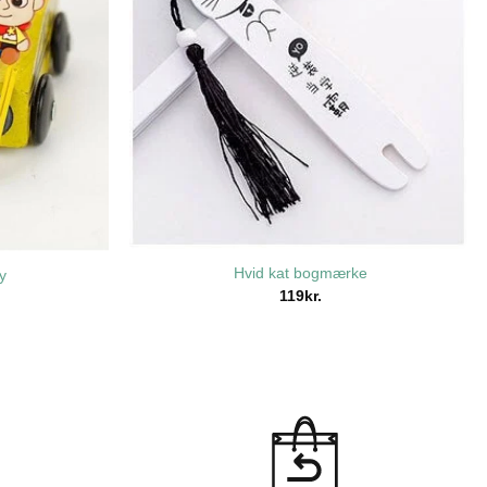
Hvid kat bogmærke
y
119
kr.