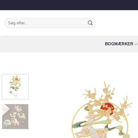
Fortsæt
til
indhold
Søg
efter:
BOGMÆRKER