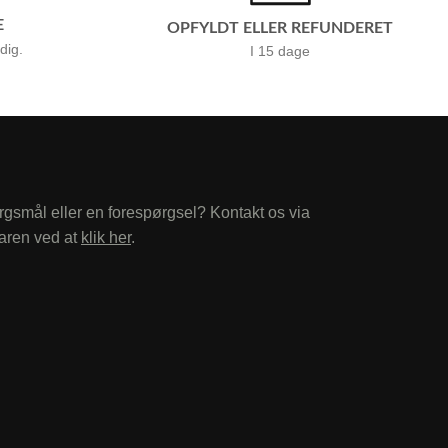
E
OPFYLDT ELLER REFUNDERET
 dig.
I 15 dage
rgsmål eller en forespørgsel? Kontakt os via
aren ved at
klik her
.