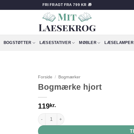
FRI FRAGT FRA 799 KR 🎁
BOGSTØTTER
LÆSESTATIVER
MØBLER
LÆSELAMPER
Forside
/
Bogmærker
Bogmærke hjort
119
kr.
Bogmærke hjort antal
T