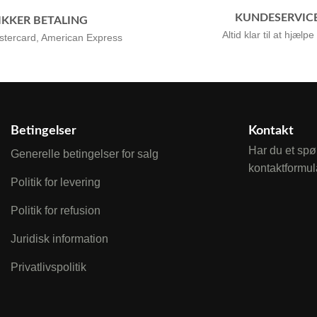
KUNDESERVIC
IKKER BETALING
Altid klar til at hjælpe
stercard, American Express
Betingelser
Kontakt
Har du et spø
Generelle betingelser for salg
kontaktformul
Politik for levering
Politik for refusion
Juridisk information
Privatlivspolitik