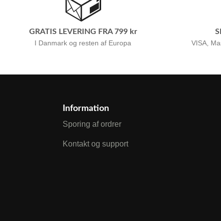
GRATIS LEVERING FRA 799 kr
S
I Danmark og resten af Europa
VISA, Ma
Information
Sporing af ordrer
Kontakt og support