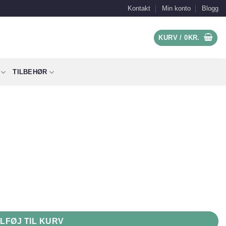
Kontakt
Min konto
Blogg
KURV /
0
KR.
TILBEHØR
ILFØJ TIL KURV