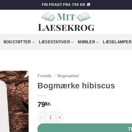
FRI FRAGT FRA 799 KR 🎁
BOGSTØTTER
LÆSESTATIVER
MØBLER
LÆSELAMPER
Forside
/
Bogmærker
Bogmærke hibiscus
79
kr.
Bogmærke hibiscus antal
T