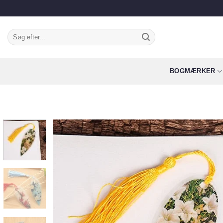
Fortsæt
til
indhold
Søg
efter:
BOGMÆRKER