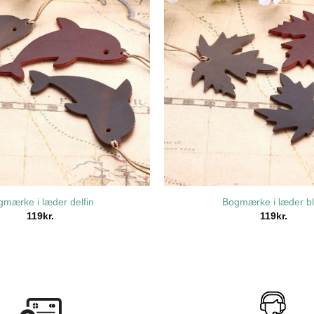
gmærke i læder delfin
Bogmærke i læder b
119
kr.
119
kr.