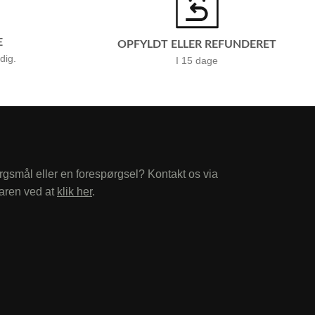
E
OPFYLDT ELLER REFUNDERET
 dig.
I 15 dage
rgsmål eller en forespørgsel? Kontakt os via
aren ved at
klik her
.