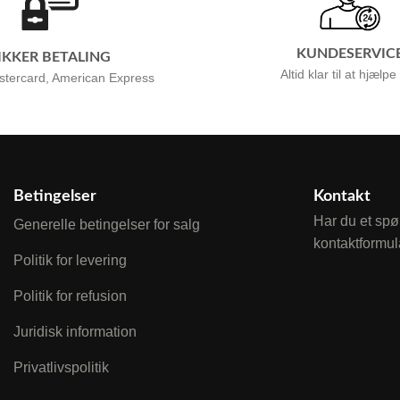
KUNDESERVIC
IKKER BETALING
Altid klar til at hjælpe
stercard, American Express
Betingelser
Kontakt
Har du et spø
Generelle betingelser for salg
kontaktformul
Politik for levering
Politik for refusion
Juridisk information
Privatlivspolitik