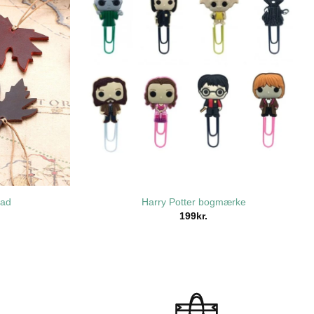
lad
Harry Potter bogmærke
199
kr.