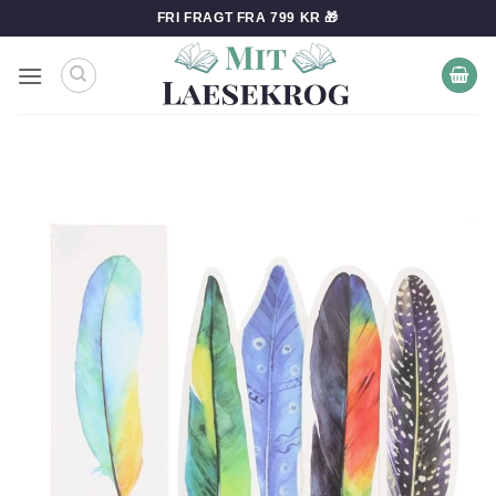
Fortsæt
FRI FRAGT FRA 799 KR 🎁
til
indhold